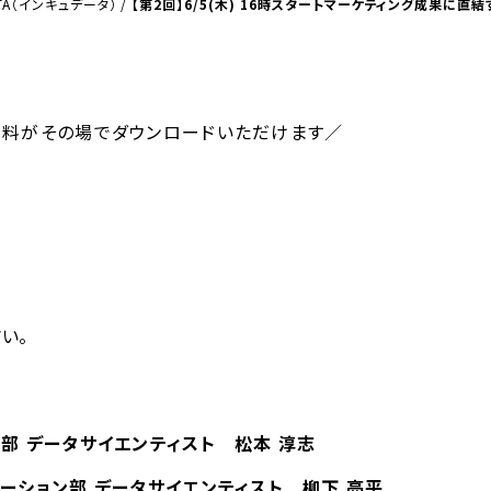
TA（インキュデータ）
/
【第2回】6/5(木) 16時スタートマーケティング成果
資料がその場でダウンロードいただけます／
さい。
部 データサイエンティスト 松本 淳志
ーション部 データサイエンティスト 柳下 亮平