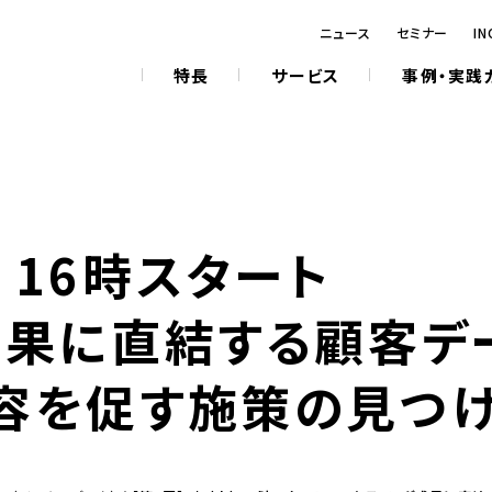
ニュース
セミナー
IN
特長
サービス
事例・実践
) 16時スタート
成果に直結する顧客デ
容を促す施策の見つ