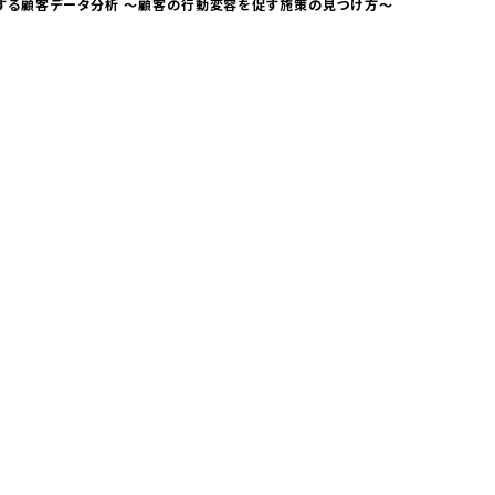
に直結する顧客データ分析 〜顧客の行動変容を促す施策の見つけ方〜