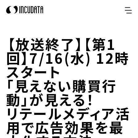
【放送終了】【第1
回】7/16(水) 12時
スタート
「見えない購買行
動」が見える！
リテールメディア活
用で広告効果を最