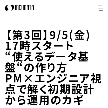
【第3回】9/5(金)
17時スタート
“使えるデータ基
盤“の作り方
PM×エンジニア視
点で解く初期設計
から運用のカギ