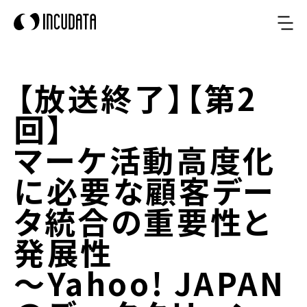
【放送終了】【第2
回】
マーケ活動高度化
に必要な顧客デー
タ統合の重要性と
発展性
～Yahoo! JAPAN