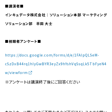
■講演者■
インキュデータ株式会社｜ソリューション本部 マーケティング
ソリューション部 半田 大士
■視聴者アンケート■
https://docs.google.com/forms/d/e/1FAIpQLSeM-
cSzDxB44rq1hIyGwBYR3eyZx9hYshVqSsqLk5TbFyeN4
w/viewform
※アンケートは講演終了後にご回答ください