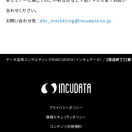
本セミナーに関してのご不明な点など下記アドレスまでお問い
合わせください。
お問い合わせ先 :
dbc_marketing@incudata.co.jp
データ活用コンサルティングのINCUDATA（インキュデータ）
/
【放送終了】【
プライバシーポリシー
情報セキュリティポリシー
コンテンツ利用規約