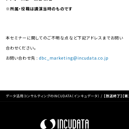
※所属・役職は講演当時のものです
本セミナーに関してのご不明な点など下記アドレスまでお問い
合わせください。
お問い合わせ先 :
dbc_marketing@incudata.co.jp
データ活用コンサルティングのINCUDATA（インキュデータ）
/
【放送終了】【第