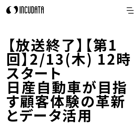
【放送終了】【第1
回】2/13(木) 12時
スタート
日産自動車が目指
す顧客体験の革新
とデータ活用