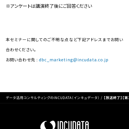
※アンケートは講演終了後にご回答ください
本セミナーに関してのご不明な点など下記アドレスまでお問い
合わせください。
お問い合わせ先 :
dbc_marketing@incudata.co.jp
データ活用コンサルティングのINCUDATA（インキュデータ）
/
【放送終了】【