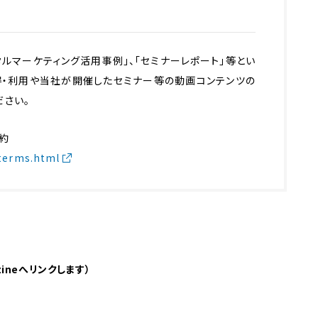
ルマーケティング活用事例」、「セミナーレポート」等とい
得・利用や当社が開催したセミナー等の動画コンテンツの
ださい。
約
_terms.html
zineへリンクします）