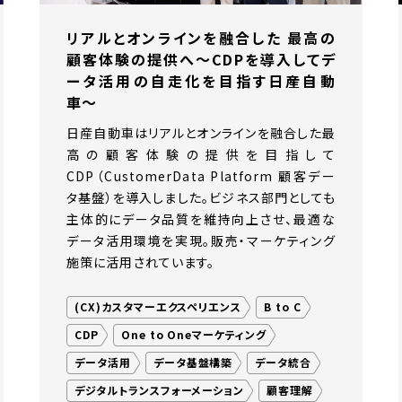
リアルとオンラインを融合した 最高の
顧客体験の提供へ〜CDPを導入してデ
ータ活用の自走化を目指す日産自動
車〜
日産自動車はリアルとオンラインを融合した最
高の顧客体験の提供を目指して
CDP（CustomerData Platform 顧客デー
タ基盤）を導入しました。ビジネス部門としても
主体的にデータ品質を維持向上させ、最適な
データ活用環境を実現。販売・マーケティング
施策に活用されています。
(CX)カスタマーエクスペリエンス
B to C
CDP
One to Oneマーケティング
データ活用
データ基盤構築
データ統合
デジタルトランスフォーメーション
顧客理解