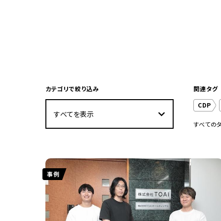
カテゴリで絞り込み
関連タグ
CDP
すべての
消費財
金融業
人材育
事例
ビジネ
飲食サ