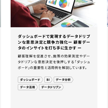
クトセンター
サービス高付加価値化
ソーシャルメディア / SNS
ダッシ
出版業
営業力強化
外食産業
広告最適化
新NISA施行
銀
ダッシュボードで実現するデータドリブ
ンな意思決定と競争力強化ー 顧客デー
タのインサイトを打ち手に生かす ー
顧客理解を促進させ、施策の効果測定やデー
タドリブンな意思決定を後押しする「ダッシュ
ボード」の重要性と活用例を解説しています。
ダッシュボード
BI
データ分析
データ活用
データドリブン