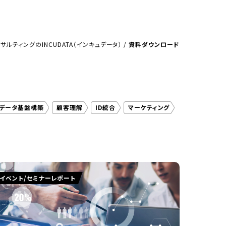
ルティングのINCUDATA（インキュデータ）
/
資料ダウンロード
データ基盤構築
顧客理解
ID統合
マーケティング
クスペリエンス
エンタテインメント業
データ統合
ンス
パーソナライズ
事業間のデータ統合
ージャーニー
データサイエンティスト
イベント/セミナーレポート
ラ
宿泊業
小売業
情報システム部門
組織改革
UX改善
VOC
アイデアソン
インフラ事業