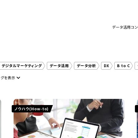
データ活用コンサ
デジタルマーケティング
データ活用
データ分析
DX
B to C
タグを表示
デジタルトランスフォーメーション
マインドセット
(CX)カスタマーエ
CRM
One to Oneマーケティング
事例
製造業
データサイエ
成
宿泊・観光・リゾート
BI
DX組織
KPI設計
MA
カスタマ
ノウハウ(How-to)
スデザイン
ポストCookie時代
ワークショップ
不動産
公共インフ
ービス業
ABM
B to B
LINE活用
SFA
Snowflake
UI/