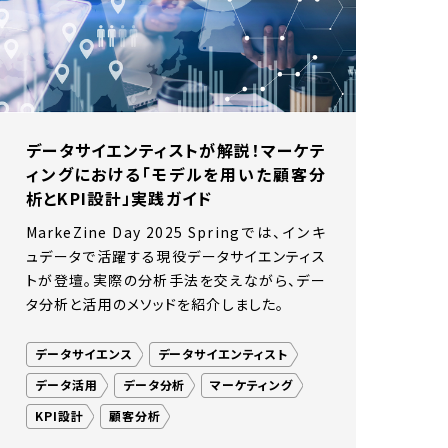
ュボード
データドリブン
マーケティングツール
行
顧客体験向上
顧客分析
データサイエンティストが解説！マーケテ
ィングにおける「モデルを用いた顧客分
析とKPI設計」実践ガイド
MarkeZine Day 2025 Springでは、インキ
ュデータで活躍する現役データサイエンティス
トが登壇。実際の分析手法を交えながら、デー
タ分析と活用のメソッドを紹介しました。
データサイエンス
データサイエンティスト
データ活用
データ分析
マーケティング
KPI設計
顧客分析