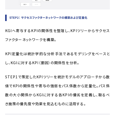
KGIへ寄与する
KPI
の関係性を整理し、
KPI
ツリーからサクセス
ファクターネットワークを構築。
KPI定量化は統計学的な分析手法であるモデリングをベースと
し、
KGI
に対する
KPI
（要因）の関係性を分析。
STEP1で策定した
KPI
ツリーを統計モデルのアプローチから数
値で
KPI
の関係性や寄与の強弱をパス係数から定量化。パス係
数の大小関係から
KGI
に対する各
KPI
の優劣を定義し、取るべ
き施策の優先度や効果を見込むものに活用する。