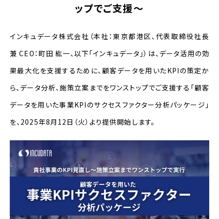
ップでご支援〜
インキュデータ株式会社（本社：東京都港区、代表取締役社長
兼
CEO
：町田 紘一、以下「インキュデータ」）は、データ活用の効
果最大化を支援するために、顧客データを用いた
KPI
の策定か
ら、データ分析、施策立案までをワンストップでご支援する「
顧客
データを用いた事業
KPI
のサクセスファクター分析パッケージ
」
を、
2025
年
8
月12日（火）より提供開始します。