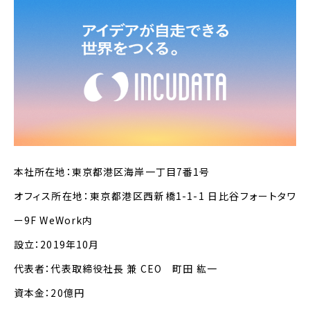
本社所在地：東京都港区海岸一丁目7番1号
オフィス所在地：東京都港区西新橋
1-1-1
日比谷フォートタワ
ー
9F WeWork
内
設立：
2019
年
10
月
代表者：代表取締役社長 兼
CEO
町田 紘一
資本金：
20
億円