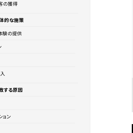
客の獲得
具体的な施策
体験の提供
ン
導入
敗する原因
ション