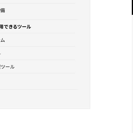
不備
用できるツール
テム
ル
理ツール