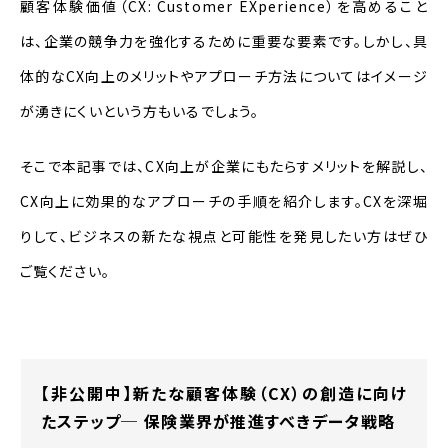
顧客体験価値（CX: Customer EXperience）を高めること
CX（カスタマーエクスペリエンス）とは
は、企業の競争力を強化するために重要な要素です。しかし、具
CS（カスタマーサティスファクション）と
体的なCX向上のメリットやアプローチ方法についてはイメージ
の違い
が湧きにくいという方もいるでしょう。
CXの重要性
そこで本記事では、CX向上が企業にもたらすメリットを解説し、
CX向上がもたらすメリット
CX向上に効果的なアプローチの手順を紹介します。CXを深堀
りして、ビジネスの新たな視点と可能性を発見したい方はぜひ
競合他社との差別化
ご覧ください。
リピーターの増加
ブランドイメージの確立
顧客による拡散効果
【非公開中】新たな顧客体験（CX）の創造に向け
たステップ─ 保険業界が推進すべきデータ戦略
CX向上のためのアプローチ