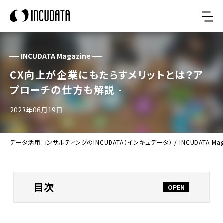
INCUDATA Magazine
CX向上が企業にもたらすメリットとは？ア
プローチの仕方も解説 -
2023年06月19日
データ活用コンサルティングのINCUDATA（インキュデータ）
/
INCUDATA Ma
目次
CX向上とは？