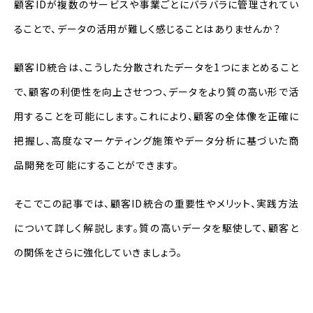
顧客IDが複数のサービスや事業ごとにバラバラに管理されてい
顧客IDの統合とは何か？
ることで、データの活用が難しく感じることはありませんか？
なぜ顧客ID統合が必要なのか？
顧客ID統合は、こうした分散されたデータを1つにまとめること
顧客ID統合の実践
で、顧客の利便性を向上させつつ、データをより質の高い形で活
用することを可能にします。これにより、顧客の全体像を正確に
顧客ID統合のステップ
把握し、高度なマーケティング施策やデータ分析に基づいた商
効果的な顧客ID統合ツールの選び方
品開発を可能にすることができます。
顧客ID統合の未来と展望
そこでこの記事では、顧客ID統合の重要性やメリット、実践方法
顧客ID統合の今後のトレンド
について詳しく解説します。質の高いデータを駆使して、顧客と
顧客ID統合の将来性
の関係をさらに強化していきましょう。
まとめ