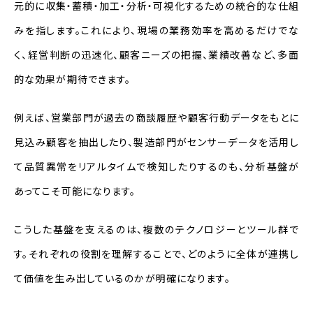
元的に収集・蓄積・加工・分析・可視化するための統合的な仕組
日産自動車様：リアルとオンラインを
融合し、顧客体験を高度化
みを指します。これにより、現場の業務効率を高めるだけでな
く、経営判断の迅速化、顧客ニーズの把握、業績改善など、多面
阪急阪神ホールディングス様：事業横
断型の顧客基盤整備と内製化による
的な効果が期待できます。
DX推進
例えば、営業部門が過去の商談履歴や顧客行動データをもとに
福岡ソフトバンクホークス様：ファン一
人一人と向き合うデータ活用の実践
見込み顧客を抽出したり、製造部門がセンサーデータを活用し
て品質異常をリアルタイムで検知したりするのも、分析基盤が
まとめ
あってこそ可能になります。
こうした基盤を支えるのは、複数のテクノロジーとツール群で
す。それぞれの役割を理解することで、どのように全体が連携し
て価値を生み出しているのかが明確になります。