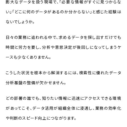
膨大なデータを扱う現場で、「必要な情報がすぐに見つからな
データ分析基盤の構成要素
い」「どこに何のデータがあるのか分からない」と感じた経験は
ないでしょうか。
データ分析基盤の役割とメリット
分散したデータの統合による業務効率
日々の業務に追われる中で、求めるデータを探し出すだけでも
の向上
時間と労力を要し、分析や意思決定が後回しになってしまうケ
リアルタイムな経営判断の支援
ースも少なくありません。
データに基づいた施策立案と改善
こうした状況を根本から解消するには、検索性に優れたデータ
分析基盤の整備が欠かせません。
データ分析基盤の構築ステップ
STEP 1：社内の各種業務データの活
どの部署の誰でも、知りたい情報に迅速にアクセスできる環境
用方針の策定
があってこそ、データ活用が組織全体に浸透し、業務の効率化
STEP 2：データ収集・顧客情報の一元
や判断のスピード向上につながります。
管理を自動で実行可能な環境（基盤）