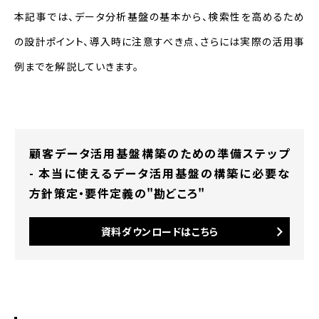
構築
本記事では、データ分析基盤の基本から、検索性を高めるため
STEP 3：社内のデータ活用レベルの
の設計ポイント、導入時に注意すべき点、さらには実際の活用事
標準化
例までを解説していきます。
STEP 4：データ活用によるマーケティ
ングの高度化
検索性の高い分析基盤を構築するメリッ
顧客データ活用基盤構築のための準備ステップ
ト
- 本当に使えるデータ活用基盤の構築に必要な
方針策定・要件定義の"勘どころ"
意思決定の迅速化
部門横断でのデータ活用促進
資料ダウンロードはこちら
IT部門の負担軽減
検索性を高めるデータ分析基盤の設計
ポイント