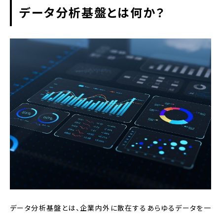
データ分析基盤とは何か？
データ構造の最適化
メタデータ管理の重要性
クエリ最適化と高速化手法
データ分析基盤の導入を成功させる三つ
の要因
経営層の理解と支援
内製化とスキル育成
継続的な改善とROIの測定
事例で学ぶ業界別データ分析基盤の活
用
データ分析基盤とは、企業内外に散在するあらゆるデータを一