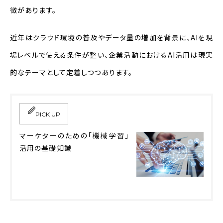
べき？
徴があります。
質問③AI活用のROIはどう測る？
近年はクラウド環境の普及やデータ量の増加を背景に、AIを現
質問④AIガバナンスで最初に決めるべ
場レベルで使える条件が整い、企業活動におけるAI活用は現実
きことは？
的なテーマとして定着しつつあります。
質問⑤PoC止まりを防ぐにはどうすれ
ばよい？
PICK UP
まとめ
マーケターのための「機械学習」
活用の基礎知識