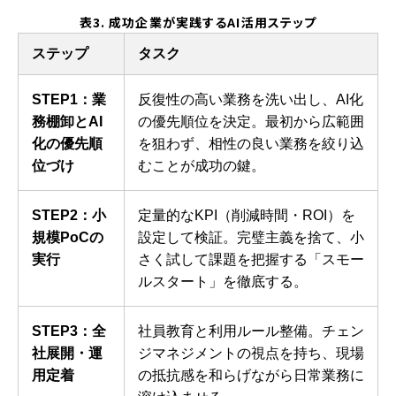
表3. 成功企業が実践するAI活用ステップ
ステップ
タスク
STEP1：業
反復性の高い業務を洗い出し、AI化
務棚卸とAI
の優先順位を決定。最初から広範囲
化の優先順
を狙わず、相性の良い業務を絞り込
位づけ
むことが成功の鍵。
STEP2：小
定量的なKPI（削減時間・ROI）を
規模PoCの
設定して検証。完璧主義を捨て、小
実行
さく試して課題を把握する「スモー
ルスタート」を徹底する。
STEP3：全
社員教育と利用ルール整備。チェン
社展開・運
ジマネジメントの視点を持ち、現場
用定着
の抵抗感を和らげながら日常業務に