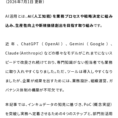
（2026年7月1日 更新）
企業におけるAI活用の定義
AI活用とは、
AI（人工知能）を業務プロセスや戦略決定に組み
AI活用が注目される理由
込み、生産性向上や新規価値創出を目指す取り組み
です。
AI活用のメリット
近年、ChatGPT（OpenAI）、Gemini（Google）、
メリット①業務効率化・省力化
Claude（Anthropic）などの様々なモデルがこれまでにないス
メリット②コスト削減
ピードで改良され続けており、専門知識がない担当者でも業務
メリット③品質向上
に取り入れやすくなりました。ただ、ツールは導入しやすくなり
メリット④意思決定の精度向上
ましたが、企業が成果を出すためには、業務設計、組織運営、ガ
バナンス体制の構築が不可欠です。
AI活用が失敗する原因
本記事では、インキュデータの知見に基づき、PoC（概念実証）
失敗例①PoCで終わる・現場に定着し
ない
を突破し実務へ定着させるための4つのステップと、部門別活用