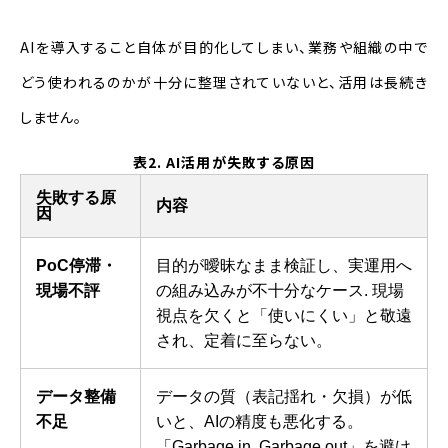
AIを導入すること自体が目的化してしまい、業務や組織の中で
どう使われるのかが十分に整理されていないと、活用は長続き
しません。
表2. AI活用が失敗する原因
失敗する原
内容
因
PoC停滞・
目的が曖昧なまま検証し、実運用へ
現場不評
の組み込みが不十分なケース. 現場
視点を欠くと「使いにくい」と敬遠
され、定着に至らない。
データ整備
データの質（表記揺れ・欠損）が低
不足
いと、AIの精度も悪化する。
「Garbage in, Garbage out」を避け