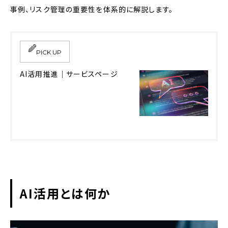
事例、リスク管理の重要性を体系的に解説します。
失敗例②データ整備が不十分
失敗例③ツール乱立とガバナンス不足
PICK UP
成功企業が実践するAI活用ステップ
AI活用推進｜サービスページ
STEP1：業務棚卸とAI化の優先順位づ
け
STEP2：小規模PoCの実行
STEP3：全社展開・運用定着
AI活用に不可欠なガバナンス
AI活用とは何か
AIガバナンスの重要性
企業が整備すべきAIガイドライン