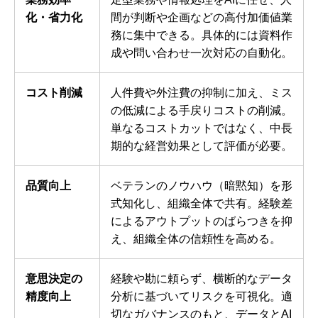
化・省力化
間が判断や企画などの高付加価値業
務に集中できる。具体的には資料作
成や問い合わせ一次対応の自動化。
コスト削減
人件費や外注費の抑制に加え、ミス
の低減による手戻りコストの削減。
単なるコストカットではなく、中長
期的な経営効果として評価が必要。
品質向上
ベテランのノウハウ（暗黙知）を形
式知化し、組織全体で共有。経験差
によるアウトプットのばらつきを抑
え、組織全体の信頼性を高める。
意思決定の
経験や勘に頼らず、横断的なデータ
精度向上
分析に基づいてリスクを可視化。適
切なガバナンスのもと、データとAI