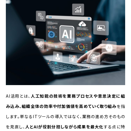
安全にAI活用するための技術対策
部門別：AI活用できる業務領域
マーケティングでのAI活用
営業・サポートのAI活用
人事のAI活用
製造・物流・小売のAI活用
AI活用に関するよくある質問（FAQ）
AI活用とは、
人工知能の技術を業務プロセスや意思決定に組
質問①AIを導入する前に何を準備すべ
み込み、組織全体の効率や付加価値を高めていく取り組み
を指
き？
します。単なるITツールの導入ではなく、業務の進め方そのもの
質問②どの業務からAI活用を始める
を見直し、
人とAIが役割分担しながら成果を最大化
する点に特