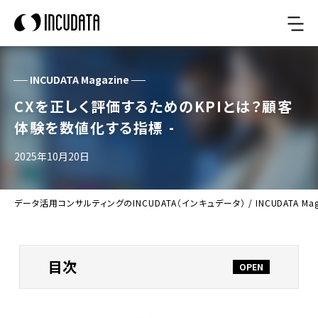
INCUDATA Magazine
CXを正しく評価するためのKPIとは？顧客
体験を数値化する指標 -
2025年10月20日
データ活用コンサルティングのINCUDATA（インキュデータ）
/
INCUDATA Ma
目次
CXとKPIの基本