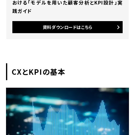
おける「モデルを用いた顧客分析とKPI設計」実
践ガイド
ステップ3: 可視化・共有
ステップ4: 改善アクション
資料ダウンロードはこちら
CXにおけるKPI活用事例
SaaS業界
小売・EC
CXとKPIの基本
金融・保険
製造・サービス業
CX評価に向けたKPI運用の課題と解決
策
部門間のKPI不一致