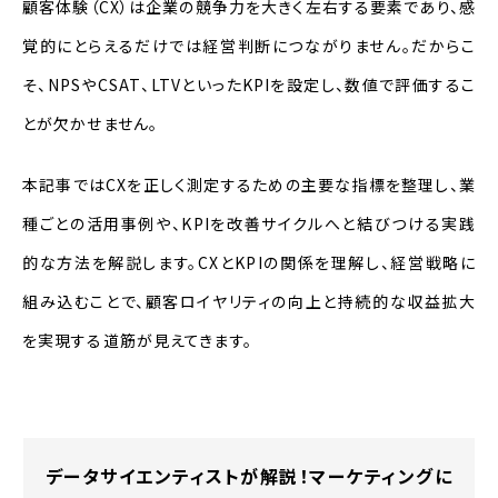
顧客体験（CX）は企業の競争力を大きく左右する要素であり、感
CXを評価するためにKPIが重要な理由
覚的にとらえるだけでは経営判断につながりません。だからこ
CXの状況を把握するためのKPI
そ、NPSやCSAT、LTVといったKPIを設定し、数値で評価するこ
とが欠かせません。
NPS（推奨度）
CSAT（満足度）
本記事ではCXを正しく測定するための主要な指標を整理し、業
種ごとの活用事例や、KPIを改善サイクルへと結びつける実践
CES（努力度）
的な方法を解説します。CXとKPIの関係を理解し、経営戦略に
定量データと定性データの活用
組み込むことで、顧客ロイヤリティの向上と持続的な収益拡大
KPIとLTVの関連付け
を実現する道筋が見えてきます。
CX評価のためのKPI導入ステップ
ステップ1: KPI定義
データサイエンティストが解説！マーケティングに
ステップ2: データ収集