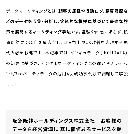
データマーケティングとは？
データマーケティングとは、
顧客の属性や行動ログ、購買履歴な
データマーケティングの関連用語
どのデータを収集・分析し、客観的な根拠に基づいて最適な施
データドリブンマーケティングとの違い
策を展開するマーケティング手法
です。経験や直感に頼らず、投
資対効果（ROI）を最大化し、LTV向上やCX改善を実現する現
デジタルマーケティングとの違い
代の必須戦略です。 本記事では、インキュデータ（INCUDATA）
データマーケティングが注目される背景
の知見に基づき、デジタルマーケティングとの違いやメリット、
デジタル技術の発展
1st/3rdパーティデータの活用法、成功事例まで網羅して解説
します。
顧客行動の多様化・複雑化
データマーケティングの活用メリット
効率的にサービス・商品を販売できる
阪急阪神ホールディングス株式会社 - お客様の
データを経営資源に 真に価値あるサービスを提
カスタマーエクスペリエンス（CX）の向