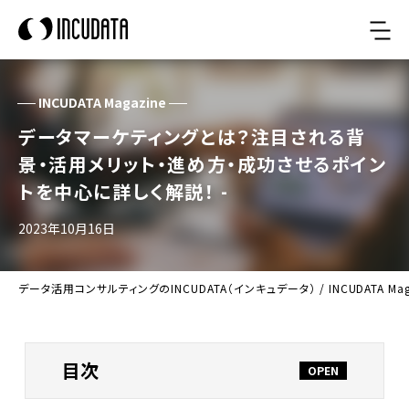
INCUDATA Magazine
データマーケティングとは？注目される背
景・活用メリット・進め方・成功させるポイン
トを中心に詳しく解説！ -
2023年10月16日
データ活用コンサルティングのINCUDATA（インキュデータ）
/
INCUDATA Ma
目次