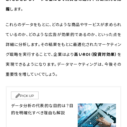
握
します。
株式会社SBI証券の事例
日本ケンタッキー・フライド・チキン株
これらのデータをもとに、どのような商品やサービスが求められ
式会社の事例
ているのか、どのような広告が効果的であるのか、といった点を
詳細に分析します。その結果をもとに最適化されたマーケティン
データマーケティングに関するよくある
質問（FAQ）
グ戦略を実行することで、企業はより
高いROI（投資対効果）
を
実現できるようになります。データマーケティングは、今後その
まとめ
重要性を増していくでしょう。
PICK UP
データ分析の代表的な目的は？目
的を明確化すべき理由も解説