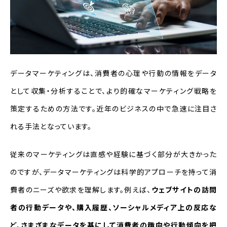
データの収集
データの分析
解決策の策定・実行
データマーケティングは、消費者の心理や行動の情報をデータ
として収集・分析することで、より的確なマーケティング戦略を
データマーケティングを成功させるポイ
ント
策定するための方法です。近年のビジネスの中で急速に注目さ
データ収集の目的の明確化
れる手法となっています。
データ分析に精通した担当者をつける
従来のマーケティングは直感や経験に基づく部分が大きかった
データマーケティングツールの活用
のですが、データマーケティングは科学的アプローチを持って消
費者のニーズや欲求を理解します。例えば、
ウェブサイトの訪問
「データマーケティング」の成功事例
者の行動データや、購入履歴、ソーシャルメディア上の反応な
カシオ計算機株式会社の事例
ど、さまざまなデータを基にして消費者の趣向や行動傾向を把