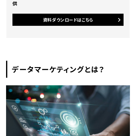
供
上に寄与
業務の属人化防止
資料ダウンロードはこちら
顧客との良好な関係構築
データマーケティングに活用できるデー
タの種類
データマーケティングとは？
自社で収集した1stパーティデータ
パートナー企業からの2ndパーティデ
ータ
第三者による3rdパーティデータ
データマーケティングの進め方
目的の明確化